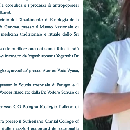
 la coreutica e i processi di antropopoiesi
lture).
cinio del Dipartimento di Etnologia della
à di Genova, presso il Museo Nazionale di
medicina tradizionale e rituale dello Sri
 e la purificazione dei sensi. Rituali indù
vi (ricevuto da Yogashiromani Yogarishi Dr.
ggio ayurvedico" presso Ateneo Veda Vyasa,
resso la Scuola triennale di Perugia e il
dder rilasciato dalla Dr. Voddre Schule di
.
esso CIO Bologna (Collegio Italiano di
rra presso il Sutherland Cranial College of
 delle maggiori esponenti dell'osteopatia