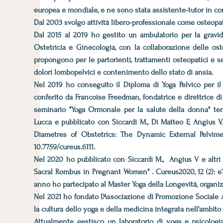
europea e mondiale, e ne sono stata assistente-tutor in corsi 
Dal 2003 svolgo attività libero-professionale come osteop
Dal 2015 al 2019 ho gestito un ambulatorio per la grav
Ostetricia e Ginecologia, con la collaborazione delle ost
propongono per le partorienti, trattamenti osteopatici e s
dolori lombopelvici e contenimento dello stato di ansia.
Nel 2019 ho conseguito il Diploma di Yoga Pelvico per 
conferito da Francoise Freedman, fondatrice e direttrice di 
seminario "Yoga Ormonale per la salute della donna" te
Lucca e pubblicato con Siccardi M., Di Matteo F., Angius V.
Diametres of Obstetrics: The Dynamic External Pelvimetry
10.7759/cureus.6111.
Nel 2020 ho pubblicato con Siccardi M., Angius V e altri 
Sacral Rombus in Pregnant Women" . Cureus2020, 12 (2): e71
anno ho partecipato al Master Yoga della Longevità, organiz
Nel 2021 ho fondato l'Associazione di Promozione Socia
la cultura dello yoga e della medicina integrata nell'ambito 
Attualmente gestisco un laboratorio di yoga e psicologia