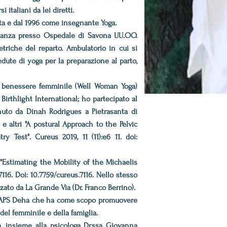
italiani da lei diretti.
ata e dal 1996 come insegnante Yoga.
idanza presso Ospedale di Savona UU.OO.
etriche del reparto. Ambulatorio in cui si
edute di yoga per la preparazione al parto,
il benessere femminile (Well Woman Yoga)
Birthlight International; ho partecipato al
nuto da Dinah Rodrigues a Pietrasanta di
 e altri "A postural Approach to the Pelvic
 Test". Cureus 2019, 11 (11):e6 11. doi:
"Estimating the Mobility of the Michaelis
16. Doi: 10.7759/cureus.7116. Nello stesso
zato da La Grande Via (Dr. Franco Berrino).
le APS Deha che ha come scopo promuovere
del femminile e della famiglia.
, insieme alla psicologa Dr.ssa Giovanna