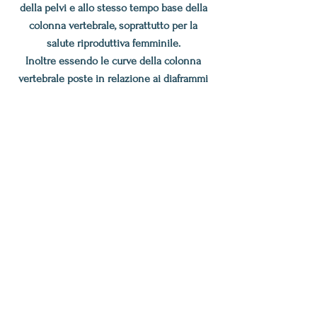
della pelvi e
allo stesso tempo
base della
colonna vertebrale, soprattutto per la
salute riproduttiva femminile.
Inoltre essendo le
curve della colonna
vertebrale poste in relazione ai diaframmi
orizzontali del nostro corpo (diaframma
cranico, stretto toracico superiore,
diaframma toracico addominale) e il
pavimento pelvico un buon
allineamento
posturale favorirà certamente un flusso
linfatico vascolare facile e ininterrotto.
E' giusto ricordare anche che la colonna
vertebrale contiene e sostiene il sistema
nervoso autonomo centrale e periferico il
quale regola la funzione viscerale e
vascolare degli organi pelvici e addominali.
Per tutte queste ragioni lo yoga migliora la
postura e favorisce la salute del sistema